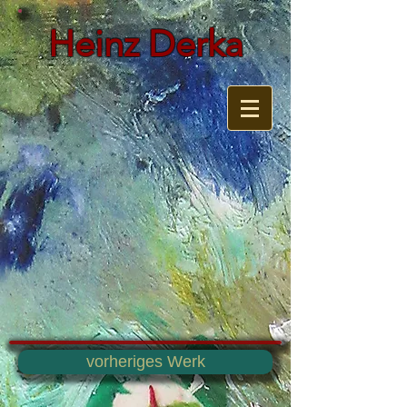
Heinz Derka
vorheriges Werk