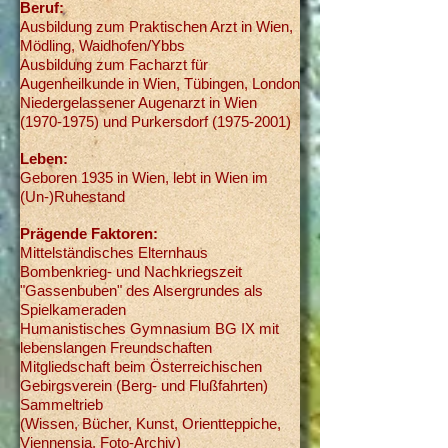
Beruf:
Ausbildung zum Praktischen Arzt in Wien,
Mödling, Waidhofen/Ybbs
Ausbildung zum Facharzt für
Augenheilkunde in Wien, Tübingen, London
Niedergelassener Augenarzt in Wien
(1970-1975)
und Purkersdorf
(1975-2001)
Leben:
Geboren 1935 in Wien, lebt in Wien im
(Un-)Ruhestand
Prägende Faktoren:
Mittelständisches Elternhaus
Bombenkrieg- und Nachkriegszeit
"Gassenbuben" des Alsergrundes als
Spielkameraden
Humanistisches Gymnasium BG IX mit
lebenslangen Freundschaften
Mitgliedschaft beim Österreichischen
Gebirgsverein (Berg- und Flußfahrten)
Sammeltrieb
(Wissen, Bücher, Kunst, Orientteppiche,
Viennensia, Foto-Archiv)