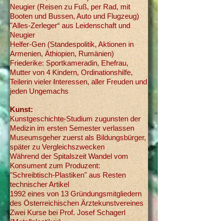
Neugier (Reisen zu Fuß, per Rad, mit
Booten und Bussen, Auto und Flugzeug)
"Alles-Zerleger“ aus Leidenschaft und
Neugier
Helfer-Gen (Standespolitik, Aktionen in
Armenien, Äthiopien, Rumänien)
Friederike: Sportkameradin, Ehefrau,
Mutter von 4 Kindern, Ordinationshilfe,
Teilerin vieler Interessen, aller Freuden und
jeden Ungemachs
Kunst:
Kunstgeschichte-Studium zugunsten der
Medizin im ersten Sem
ester verlassen
Museumsgeher zuerst als Bildungsbürger,
später zu Vergleichszwecken
Während der Spitalszeit Wandel vom
Konsument zum Produzent:
"Schreibtisch-Plastiken" aus Resten
technischer Artikel
1992 eines von 13 Gründungsmitgliedern
des Österreichischen Ärztekunstvereines
Zwei Kurse bei Prof. Josef Schagerl