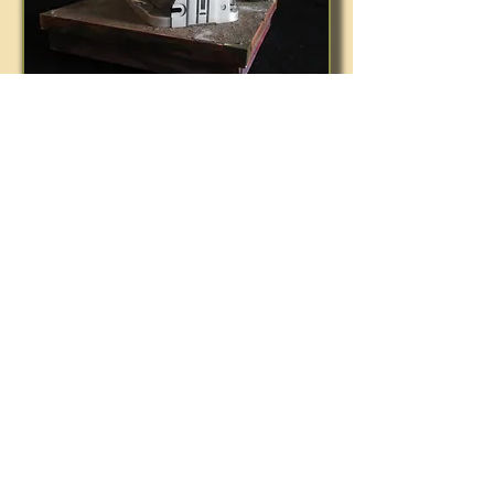
Ventile und Gußgehäuse einer
Junkers-Therme,
Radiostationswähler-Triebrad
Kontaktlinsenversandflaschengum
mistoppelaluminiumabdeckung,
Möbelbeschlag
1994
Ergänzt um Basis und Objekte
2016
17 x 22 x 22 cm
Reste-Recycling 2015-2020