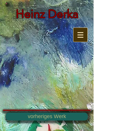
Heinz Derka
vorheriges Werk