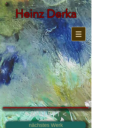
Heinz Derka
> BALLETT <
nächstes Werk