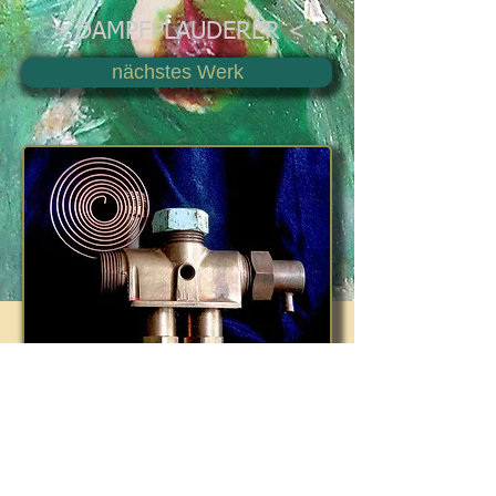
> DAMPFPLAUDERER <
nächstes Werk
Schreibtischplastik, 14,0 x 18,5 x
7,5 cm
4 Teile eines Umschaltventils einer
Junkers-Therme,