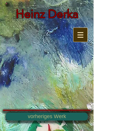
Heinz Derka
vorheriges Werk