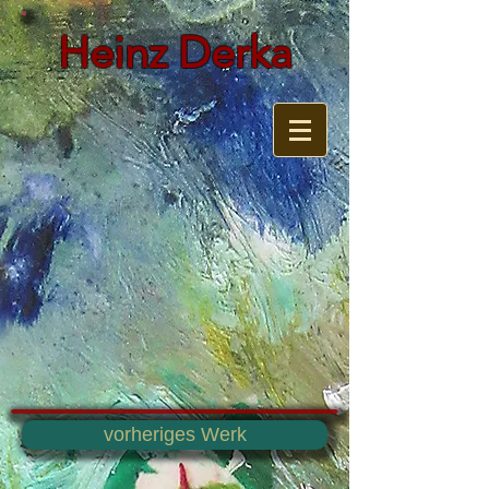
Heinz Derka
vorheriges Werk