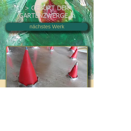
> GEBURT DER
GARTENZWERGE <
nächstes Werk
Objekt, 18,0 x 53,0 x 27,0 cm
Eisenblech, rotes Kunstleder,
Schrauben, Weihnachtskerze,
Schaumstoff; Sperholz-Unterbau,
Acryl-Farben