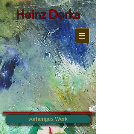
Heinz Derka
vorheriges Werk