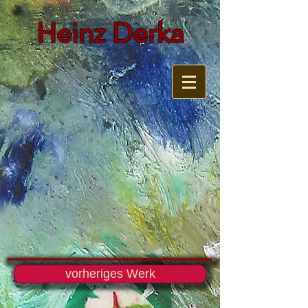
Heinz Derka
vorheriges Werk