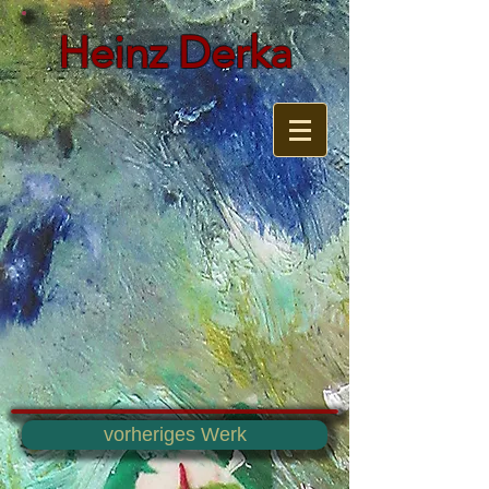
Heinz Derka
vorheriges Werk