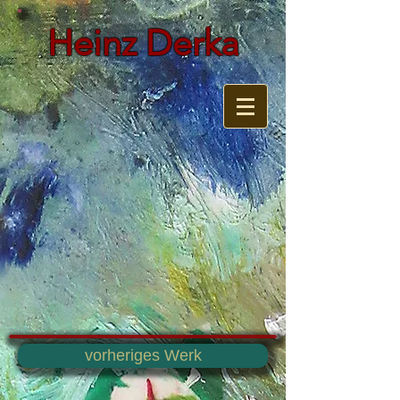
Heinz Derka
vorheriges Werk