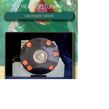
> MONDZEITUHR <
nächstes Werk
Schreibtischplastik, 10,0 x 11,5 x
5,5 cm
Fehlerstrom-Schutzschalter, Floppy
Disc,