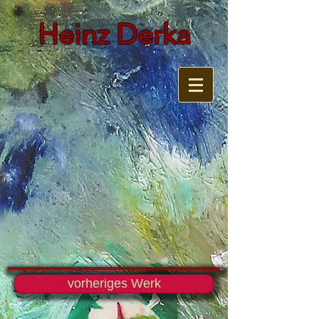
Heinz Derka
vorheriges Werk