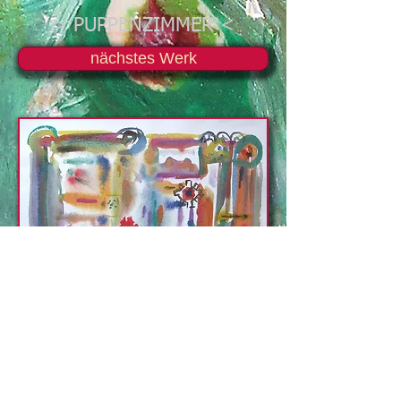
> PUPPENZIMMER <
nächstes Werk
Wandbild, 25,2 x 32,8 cm
1996
Galerie Aquarell