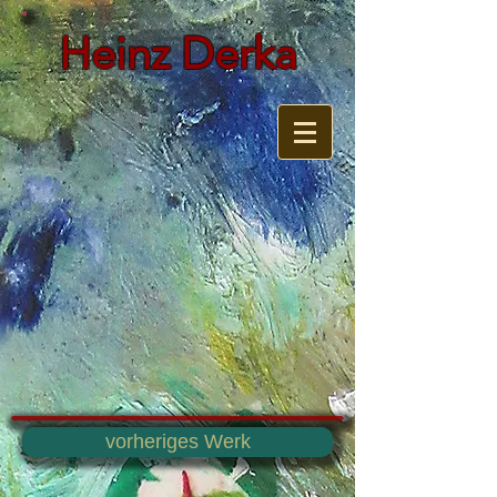
Heinz Derka
vorheriges Werk