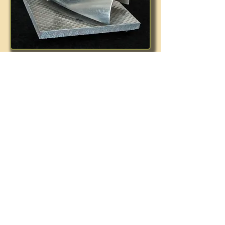
Schreibtischplastik, 9,5 x 10,5 x
10,5 cm
Schräg geschnittenes Nirosta-Rohr,
hartverlötete
Buntmetallplatten aus Langauer
Schrottplatz
1996
Basis: Fliese mit Nirostastahl-
Oberfläche
10,0 x 10,0 x 1,0 cm auf 4
Glasperlen-Füßchen
2014
vor 1987-1999