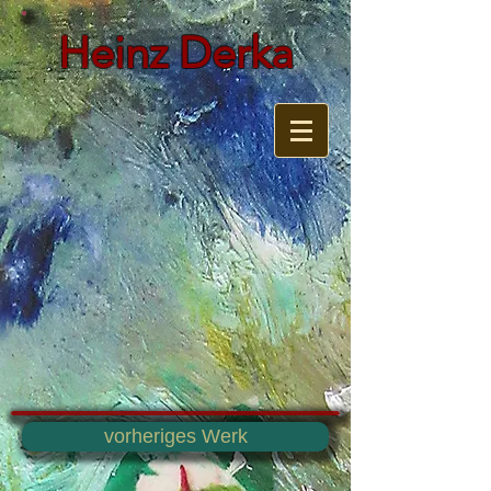
Heinz Derka
vorheriges Werk