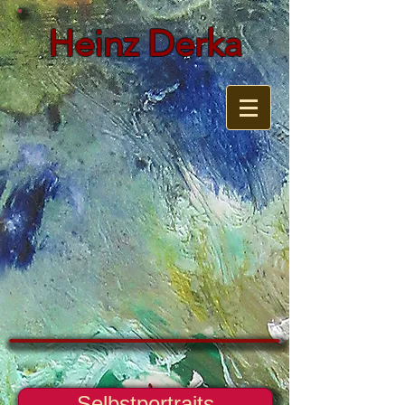
Heinz Derka
Selbstportraits