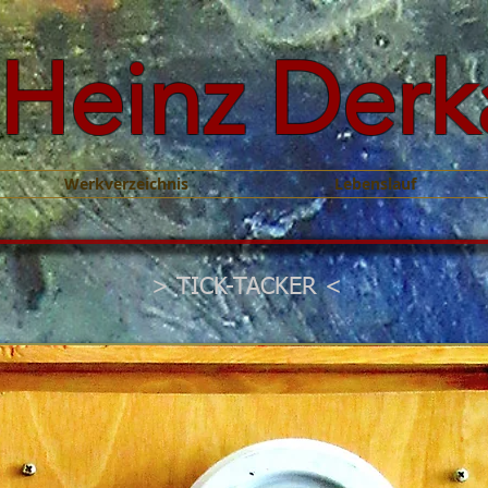
Heinz Derk
Werkverzeichnis
Lebenslauf
> TICK-TACKER <