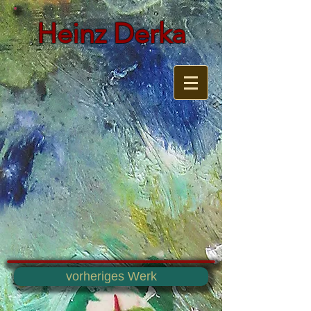
Heinz Derka
vorheriges Werk