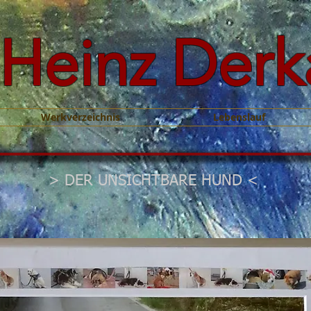
Heinz Derk
Werkverzeichnis
Lebenslauf
> DER UNSICHTBARE HUND
<