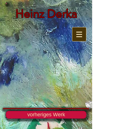
Heinz Derka
vorheriges Werk