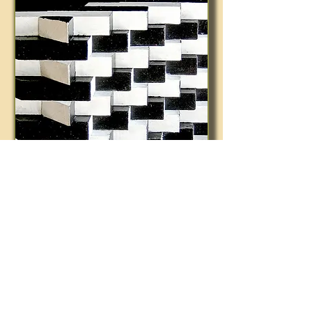
Stand-Objekt auf Drehteller auf
Sockel, 16,0 x 17,5 x 6,7 cm
Hölzerne Bauklötzchen, UHU Hart-
Verklebung, Dispersionsfarben;