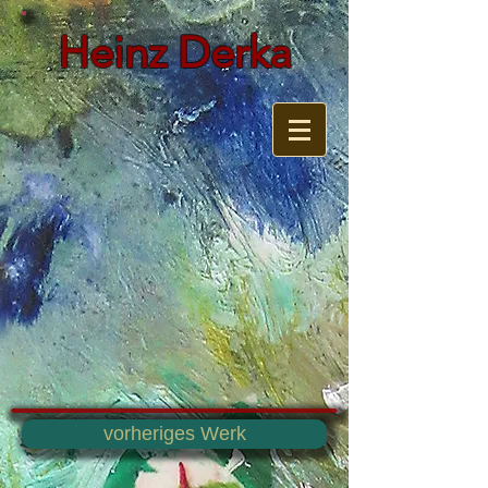
Heinz Derka
vorheriges Werk